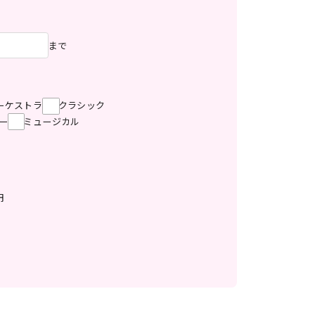
まで
ーケストラ
クラシック
ー
ミュージカル
円