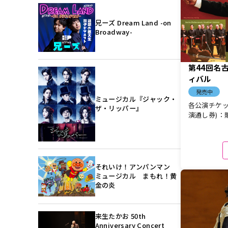
兄ーズ Dream Land -on
Broadway-
第44回名
ィバル
発売中
ミュージカル『ジャック・
各公演チケット
ザ・リッパー』
演通し券)：
それいけ！アンパンマン
ミュージカル まもれ！黄
金の炎
来生たかお 50th
Anniversary Concert