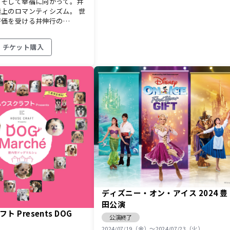
、そして幸福に向かって。井
上のロマンティシズム。 世
評価を受ける井伸行の…
チケット購入
ディズニー・オン・アイス 2024 豊
田公演
 Presents DOG
公演終了
2024/07/19（金）〜2024/07/23（火）