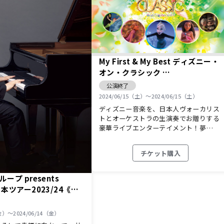
My First & My Best ディズニー・
オン・クラシック
～夢とまほうの贈りもの 2024
公演終了
2024/06/15（土）〜2024/06/15（土）
ディズニー音楽を、日本人ヴォーカリス
トとオーケストラの生演奏でお贈りする
豪華ライブエンターテイメント！夢…
チケット購入
ープ presents
 日本ツアー2023/24《楽
（金）〜2024/06/14（金）