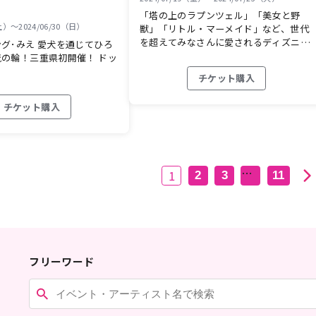
「塔の上のラプンツェル」「美女と野
（土）〜2024/06/30（日）
獣」「リトル・マーメイド」など、世代
を超えてみなさんに愛されるディズニ…
グ･みえ 愛犬を通じてひろ
の輪！三重県初開催！ ドッ
チケット購入
チケット購入
…
1
2
3
11
フリーワード