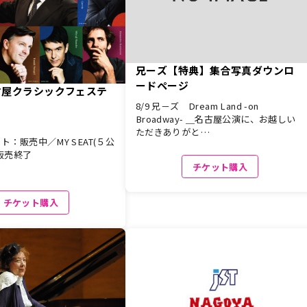
兄ーズ【特典】集合写真ダウンロ
ードページ
古屋クラシックフェステ
8/9 兄－ズ Dream Land -on
Broadway- ＿名古屋公演に、お越しい
ただきありがと…
：販売中／MY SEAT(５公
販売終了
チケット購入
チケット購入