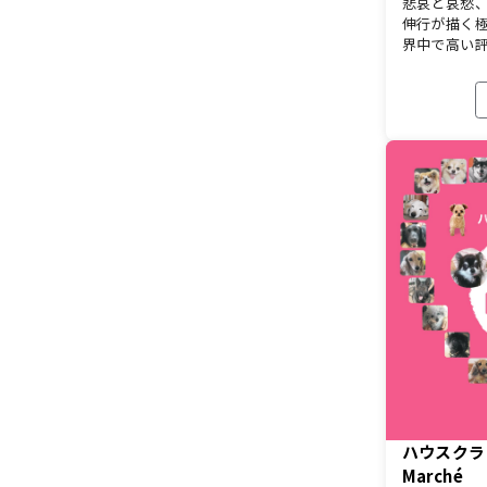
悲哀と哀愁
伸行が描く極
界中で高い
ハウスクラフト
Marché