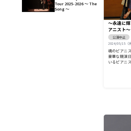
Tour 2025-2026 ～ The
Song ～
～永遠に輝
アニスト～
ペシャルコ
公演中止
2024/05/15
魂のピアニ
豪華な競演
いるピアニ