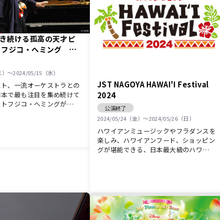
き続ける孤高の天才ピ
 フジコ・ヘミング ス
ンサート
（水）〜2024/05/15（水）
JST NAGOYA HAWAI'I Festival
スト、一流オーケストラとの
日本で最も注目を集め続けて
2024
ストフジコ・ヘミングが…
公演終了
2024/05/24（金）〜2024/05/26（日）
ハワイアンミュージックやフラダンスを
楽しみ、ハワイアンフード、ショッピン
グが堪能できる、日本最大級のハワ…