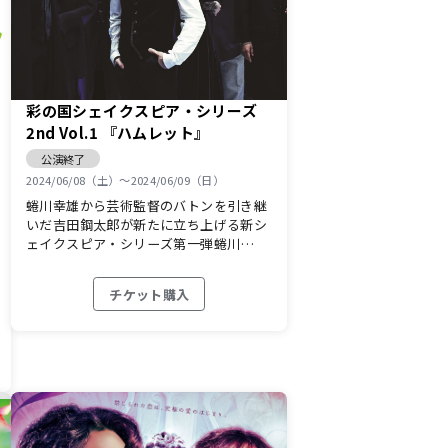
彩の国シェイクスピア・シリーズ
2nd Vol.1 『ハムレット』
公演終了
2024/06/08（土）〜2024/06/09（日）
蜷川幸雄から芸術監督のバトンを引き継
いだ吉田鋼太郎が新たに立ち上げる新シ
ェイクスピア・シリーズ第一弾蜷川…
チケット購入