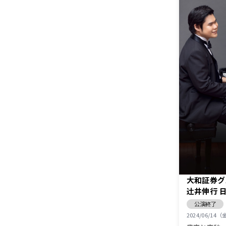
大和証券グル
辻󠄀井伸行
興の時》
公演終了
2024/06/14