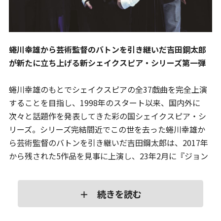
メルマガ登録
蜷川幸雄から芸術監督のバトンを引き継いだ吉田鋼太郎
が新たに立ち上げる新シェイクスピア・シリーズ第一弾
蜷川幸雄のもとでシェイクスピアの全37戯曲を完全上演
することを目指し、1998年のスタート以来、国内外に
次々と話題作を発表してきた彩の国シェイクスピア・シ
リーズ。シリーズ完結間近でこの世を去った蜷川幸雄か
ら芸術監督のバトンを引き継いだ吉田鋼太郎は、2017年
から残された5作品を見事に上演し、23年2月に『ジョン
王』をもってシリーズを完結させた。だがその後も、シ
ェイクスピア作品を長年愛し続けてきた吉田ならではの
＋ 続きを読む
解釈と、エンターテイメント性を意識した演出で高い評
価を得た吉田のもとには、新たなシリーズを望む声が多