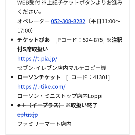
WEB受付 ※上記チケットボタンよりお進み
ください。
公式ホームページはこちら
オペレーター
052-308-8282
（平日11:00～
→
https://horipro-
17:00）
stage.jp/stage/hamlet2024/
チケットぴあ
[Pコード：524-875]
※注釈
付S席取扱い
https://t.pia.jp/
セブン-イレブン店内マルチコピー機
ローソンチケット
[Lコード：41301]
https://l-tike.com/
ローソン・ミニストップ店内Loppi
e＋（イープラス）
※取扱い終了
eplus.jp
ファミリーマート店内