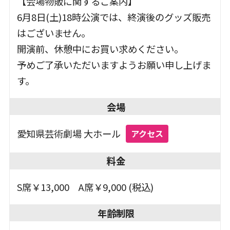
柿澤勇人
【会場物販に関するご案内】
北 香那
6月8日(土)18時公演では、終演後のグッズ販売
白洲 迅
はございません。
渡部豪太
開演前、休憩中にお買い求めください。
豊田裕大
予めご了承いただいますようお願い申し上げま
櫻井章喜
す。
原 慎一郎
山本直寛
会場
松尾竜兵
愛知県芸術劇場 大ホール
アクセス
いいむろなおき
松本こうせい
料金
斉藤莉生
正名僕蔵
S席￥13,000 A席￥9,000 (税込)
高橋ひとみ
吉田鋼太郎
年齢制限