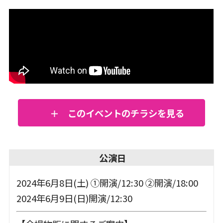
く寄せられていました。
そしてついに、24年5月、吉田鋼太郎が新たに立ち上げる
【彩の国シェイクスピア・シリーズ2nd】が始動する。
その記念すべき一作目に吉田が選んだのは、シェイクス
ピア不滅の金字塔『ハムレット』。また、そのタイトル
ロールを担うのは、吉田からの信頼も厚く、満を持して
大役に挑むことになる柿澤勇人。
二人は、『デスノート THE MUSICAL』（15年）『アテ
＋ このイベントのチラシを見る
ネのタイモン』（17年）『スルース～探偵～』（21年）
に続いて4本目の共演となり、演出と主演のタッグとして
は、『ブラッド・ブラザーズ』（22年）以来、2年ぶりと
公演日
なる。二人の息の合った競演は、絶対に見逃せない。
2024年6月8日(土) ①開演/12:30 ②開演/18:00
出演
2024年6月9日(日)開演/12:30