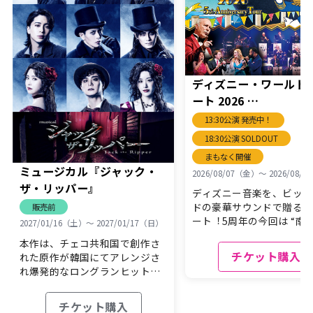
ディズニー・ワールド
ート 2026
5th Anniversary Tou
13:30公演 発売中！
18:30公演 SOLDOUT
まもなく開催
ミュージカル『ジャック・
2026/08/07（金）〜 2026/08/
ザ・リッパー』
ディズニー⾳楽を、ビッグ
ドの豪華サウンドで贈るコ
販売前
ート︕5周年の今回は “南
2027/01/16（土）〜 2027/01/17（日）
ーズの旅”をテー…
本作は、チェコ共和国で創作さ
チケット購入
れた原作が韓国にてアレンジさ
れ爆発的なロングランヒットを
記録した傑作ミュージ…
チケット購入