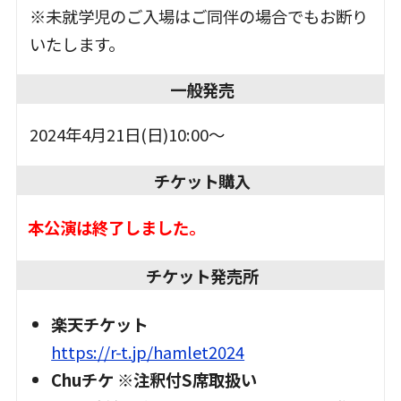
※役者1は、原 慎一郎と櫻井章喜が交代で演
※未就学児のご入場はご同伴の場合でもお断り
じます。
いたします。
原 慎一郎 6/8(土)12:30、6/9(日)12:30
櫻井章喜 6/8(土)18:30
一般発売
作
2024年4月21日(日)10:00～
チケット購入
W.シェイクスピア
翻訳
本公演は終了しました。
小田島雄志
チケット発売所
演出・上演台本
楽天チケット
https://r-t.jp/hamlet2024
吉田鋼太郎 (彩の国シェイクスピア・シリー
Chuチケ ※注釈付S席取扱い
ズ芸術監督)