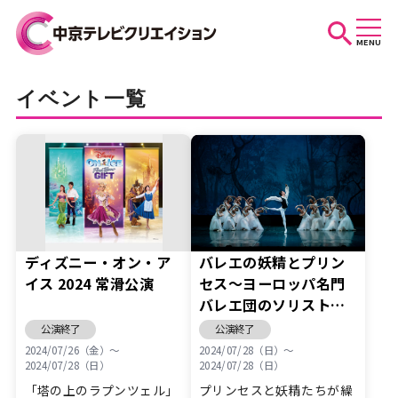
MENU
お知らせ
イベント一覧
スケジュール
イベントを探す
ディズニー・オン・ア
バレエの妖精とプリン
イス 2024 常滑公演
セス～ヨーロッパ名門
バレエ団のソリストた
団体・法人の方へ
ち～
公演終了
公演終了
2024/07/26（金）〜
2024/07/28（日）〜
2024/07/28（日）
2024/07/28（日）
「塔の上のラプンツェル」
プリンセスと妖精たちが繰