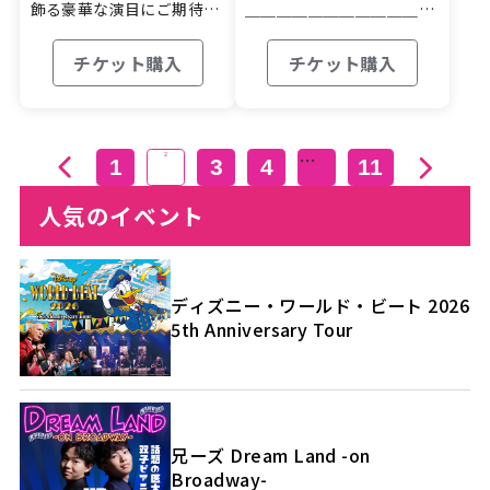
飾る豪華な演目にご期待下
＿＿＿＿＿＿＿＿＿＿＿＿
さい！ …
＿＿＿＿…
チケット購入
チケット購入
…
2
1
3
4
11
人気のイベント
ディズニー・ワールド・ビート 2026
5th Anniversary Tour
兄ーズ Dream Land -on
Broadway-