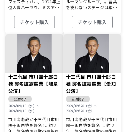
フェスティバル」2024年上
ルーマングループ」。言葉
位入賞ハーラウ、ミスアロ
を使わないステージは年
ハフ…
齢、性別、…
チケット購入
チケット購入
十三代目 市川團十郎白
十三代目 市川團十郎白
猿 襲名披露巡業【岐阜
猿 襲名披露巡業【愛知
公演】
公演】
公演終了
公演終了
2024/09/18（水）〜
2024/09/20（金）〜
2024/09/18（水）
2024/09/20（金）
市川海老蔵が十三代目市川
市川海老蔵が十三代目市川
團十郎白猿を襲名し､約２
團十郎白猿を襲名し､約２
年。襲名披露巡業の最後を
年。襲名披露巡業の最後を