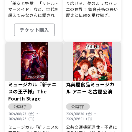
「美女と野獣」「リトル・
り広げる、夢のようなバレ
マーメイド」など、世代を
エの世界！ 舞台芸術の長い
メルマガ登録
超えてみなさんに愛される
歴史と伝統を受け継ぎ、発
ディズニ…
展を続…
チケット購入
ミュージカル『新テニ
丸美屋食品ミュージカ
スの王子様』The
ル アニー 名古屋公演
Fourth Stage
公演終了
公演終了
2024/08/23（金）〜
2024/08/30（金）〜
2024/08/25（日）
2024/09/01（日）
ミュージカル『新テニスの
公共交通機関運休・不通に