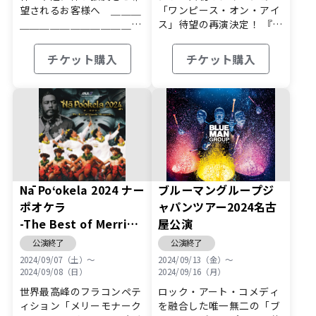
望されるお客様へ ＿＿＿
「ワンピース・オン・アイ
＿＿＿＿＿＿＿＿＿＿＿＿
ス」待望の再演決定！ 『…
＿＿＿＿…
チケット購入
チケット購入
Nā Po‘okela 2024 ナー
ブルーマングループジ
ポオケラ
ャパンツアー2024名古
-The Best of Merrie
屋公演
Monarch-
公演終了
公演終了
2024/09/07（土）〜
2024/09/13（金）〜
2024/09/08（日）
2024/09/16（月）
世界最高峰のフラコンペテ
ロック・アート・コメディ
ィション「メリーモナーク
を融合した唯一無二の「ブ