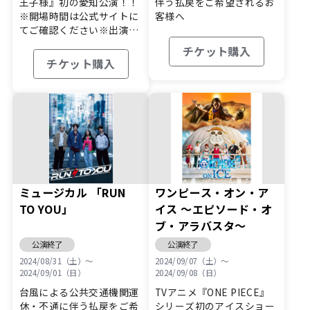
王子様』初の愛知公演！！
伴う払戻をご希望されるお
※開場時間は公式サイトに
客様へ
てご確認ください※出演者
及び公…
チケット購入
チケット購入
ミュージカル 「RUN
ワンピース・オン・ア
TO YOU」
イス ～エピソード・オ
ブ・アラバスタ～
公演終了
公演終了
2024/08/31（土）〜
2024/09/07（土）〜
2024/09/01（日）
2024/09/08（日）
台風による公共交通機関運
TVアニメ『ONE PIECE』
休・不通に伴う払戻をご希
シリーズ初のアイスショー