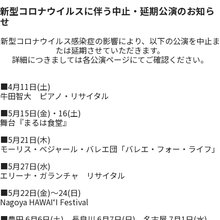
新型コロナウイルスに伴う中止・延期公演のお知ら
せ
_
新型コロナウイルス感染症の影響により、以下の公演を中止ま
たは延期させていただきます。
詳細につきましては各公演ページにてご確認ください。
■4月11日(土)
牛田智大 ピアノ・リサイタル
■5月15日(金)・16(土)
舞台『まるは食堂』
■5月21日(木)
モーリス・ベジャール・バレエ団「バレエ・フォー・ライフ」
■5月27日(水)
エリーナ・ガランチャ リサイタル
■5月22日(金)～24(日)
Nagoya HAWAIʻI Festival
■豊田 6月6日(土)、長良川 6月7日(日)、名古屋 7月1日(水)