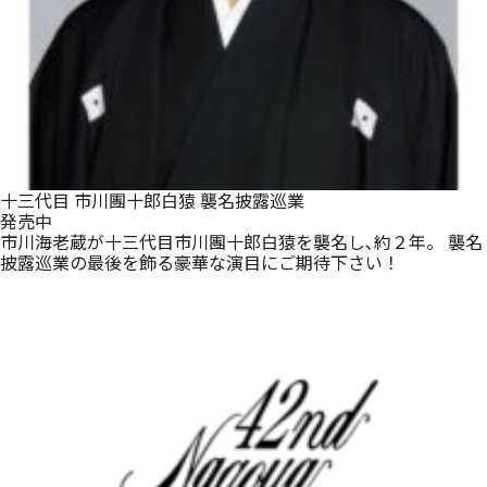
十三代目 市川團十郎白猿 襲名披露巡業
発売中
市川海老蔵が十三代目市川團十郎白猿を襲名し､約２年。 襲名
披露巡業の最後を飾る豪華な演目にご期待下さい！