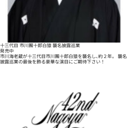
十三代目 市川團十郎白猿 襲名披露巡業
発売中
市川海老蔵が十三代目市川團十郎白猿を襲名し､約２年。 襲名
披露巡業の最後を飾る豪華な演目にご期待下さい！