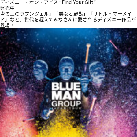
ディズニー・オン・アイス “Find Your Gift”
発売中
塔の上のラプンツェル」「美女と野獣」「リトル・マーメイ
ド」など、世代を超えてみなさんに愛されるディズニー作品が
登場！