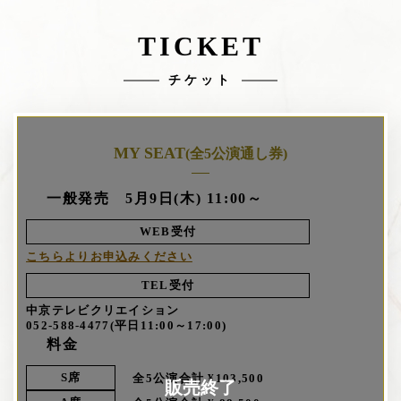
TICKET
チケット
MY SEAT
(全5公演通し券)
一般発売 5月9日(木) 11:00～
WEB受付
こちらよりお申込みください
TEL受付
中京テレビクリエイション
052-588-4477(平日11:00～17:00)
料金
S席
全5公演合計 ¥103,500