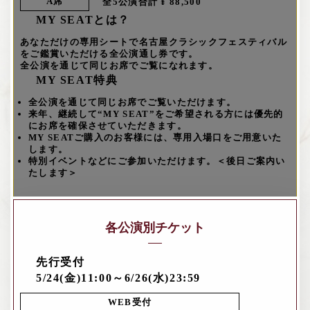
A席
全5公演合計 ¥ 88,500
MY SEATとは？
あなただけの専用シートで名古屋クラシックフェスティバル
をご鑑賞いただける全公演通し券です。
全公演を通じて同じお席でご覧になれます。
MY SEAT特典
全公演を通じて同じお席でご覧いただけます。
来年、継続して“MY SEAT”をご希望される方には優先的
にお席を確保させていただきます。
MY SEATご購入のお客様には、専用入場口をご用意いた
します。
特別イベントなどにご参加いただけます。＜後日ご案内い
たします＞
各公演別チケット
先行受付
5/24(金)11:00～6/26(水)23:59
WEB受付