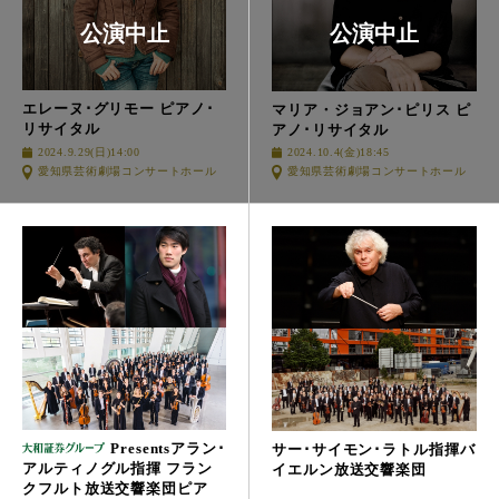
エレーヌ･グリモー
ピアノ･
マリア・ジョアン･ピリス
ピ
リサイタル
アノ･リサイタル
2024.9.29(日)14:00
2024.10.4(金)18:45
愛知県芸術劇場コンサートホール
愛知県芸術劇場コンサートホール
Presents
アラン･
サー･サイモン･ラトル指揮
バ
アルティノグル指揮
フラン
イエルン放送交響楽団
クフルト放送交響楽団
ピア