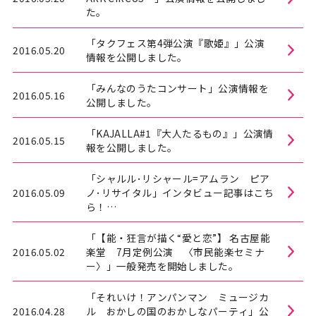
た。
メルマガ登録
「タクフェス第4弾公演『歌姫』」公演
2016.05.20
情報を公開しました。
「みんなのうたコンサート」公演情報を
2016.05.16
公開しました。
「KAJALLA#1『大人たるもの』」公演情
2016.05.15
報を公開しました。
「シャルル･リシャール=アムラン ピア
2016.05.09
ノ･リサイタル」インタビュー記事はこち
ら！
（外部サイトへリンク：ぶらあぼ2016年
5月号）
「【能・狂言が描く“愛と恋”】 名古屋能
2016.05.02
楽堂 7月定例公演 〈市民能楽セミナ
ー〉」一般発売を開始しました。
「それいけ！アンパンマン ミュージカ
2016.04.28
ル おかしの国のおかしなパーティ」公