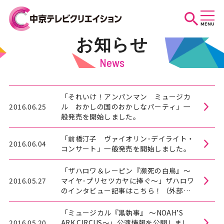
MENU
お知らせ
お知らせ
News
スケジュール
「それいけ！アンパンマン ミュージカ
2016.06.25
ル おかしの国のおかしなパーティ」一
般発売を開始しました。
イベントを探す
「前橋汀子 ヴァイオリン･デイライト・
2016.06.04
コンサート」一般発売を開始しました。
「ザハロワ＆レーピン『瀕死の白鳥』～
団体・法人の方へ
2016.05.27
マイヤ･プリセツカヤに捧ぐ～」ザハロワ
のインタビュー記事はこちら！（外部サ
イトへリンク）
「ミュージカル『黒執事』 ～NOAH’S
2016.05.20
ARK CIRCUS～」公演情報を公開しまし