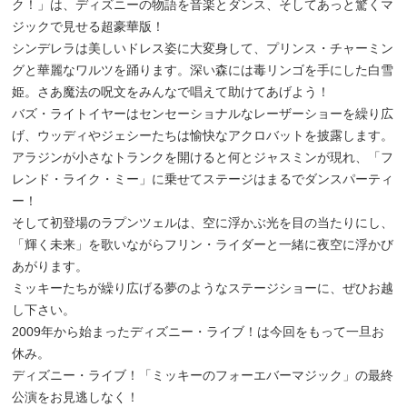
ク！」は、ディズニーの物語を音楽とダンス、そしてあっと驚くマ
ジックで見せる超豪華版！
シンデレラは美しいドレス姿に大変身して、プリンス・チャーミン
グと華麗なワルツを踊ります。深い森には毒リンゴを手にした白雪
姫。さあ魔法の呪文をみんなで唱えて助けてあげよう！
バズ・ライトイヤーはセンセーショナルなレーザーショーを繰り広
げ、ウッディやジェシーたちは愉快なアクロバットを披露します。
アラジンが小さなトランクを開けると何とジャスミンが現れ、「フ
レンド・ライク・ミー」に乗せてステージはまるでダンスパーティ
ー！
そして初登場のラプンツェルは、空に浮かぶ光を目の当たりにし、
「輝く未来」を歌いながらフリン・ライダーと一緒に夜空に浮かび
あがります。
ミッキーたちが繰り広げる夢のようなステージショーに、ぜひお越
し下さい。
2009年から始まったディズニー・ライブ！は今回をもって一旦お
休み。
ディズニー・ライブ！「ミッキーのフォーエバーマジック」の最終
公演をお見逃しなく！