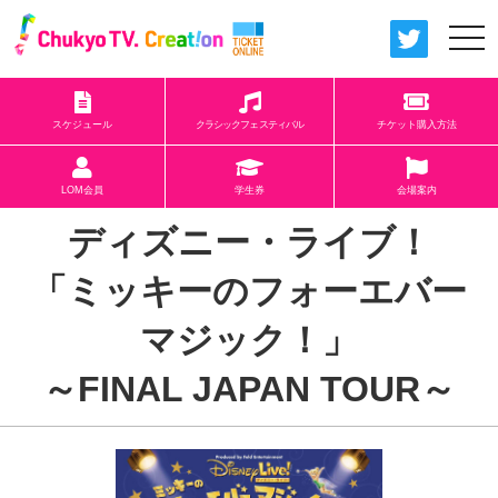
togg
navi
スケジュール
クラシックフェスティバル
チケット購入方法
LOM会員
学生券
会場案内
ディズニー・ライブ！
「ミッキーのフォーエバー
マジック！」
～FINAL JAPAN TOUR～