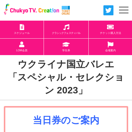
togg
navi
スケジュール
クラシックフェスティバル
チケット購入方法
LOM会員
学生券
会場案内
ウクライナ国立バレエ
「スペシャル・セレクショ
ン 2023」
当日券のご案内
_