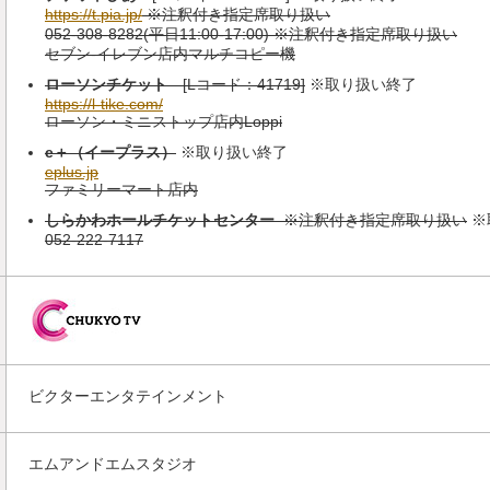
https://t.pia.jp/
※注釈付き指定席取り扱い
052-308-8282(平日11:00-17:00) ※注釈付き指定席取り扱い
セブン-イレブン店内マルチコピー機
ローソンチケット
[Lコード：41719]
※取り扱い終了
https://l-tike.com/
ローソン・ミニストップ店内Loppi
e＋（イープラス）
※取り扱い終了
eplus.jp
ファミリーマート店内
しらかわホールチケットセンター
※注釈付き指定席取り扱い
※
052-222-7117
ビクターエンタテインメント
エムアンドエムスタジオ