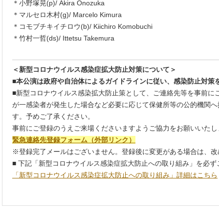
＊小野塚晃(p)/ Akira Onozuka
＊マルセロ木村(g)/ Marcelo Kimura
＊コモブチキイチロウ(b)/ Kiichiro Komobuchi
＊竹村一哲(ds)/ Ittetsu Takemura
_
＜新型コロナウイルス感染症拡大防止対策について＞
■本公演は政府や自治体によるガイドラインに従い、感染防止対策
■新型コロナウイルス感染拡大防止策として、ご連絡先等を事前に
が一感染者が発生した場合など必要に応じて保健所等の公的機関へ
す。予めご了承ください。
事前にご登録のうえご来場くださいますようご協力をお願いいたし
緊急連絡先登録フォーム（外部リンク）
※登録完了メールはございません。登録後に変更がある場合は、改
■ 下記「新型コロナウイルス感染症拡大防止への取り組み」を必ず
「新型コロナウイルス感染症拡大防止への取り組み」詳細はこちら
_