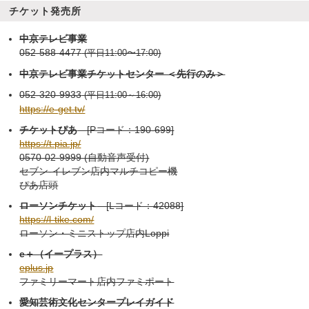
チケット発売所
中京テレビ事業
052-588-4477
(平日11:00〜17:00)
中京テレビ事業チケットセンター ＜先行のみ＞
052-320-9933
(平日11:00～16:00)
https://e-get.tv/
チケットぴあ
[Pコード：190-699]
https://t.pia.jp/
0570-02-9999 (自動音声受付)
セブン-イレブン店内マルチコピー機
ぴあ店頭
ローソンチケット
[Lコード：42088]
https://l-tike.com/
ローソン・ミニストップ店内Loppi
e＋（イープラス）
eplus.jp
ファミリーマート店内ファミポート
愛知芸術文化センタープレイガイド