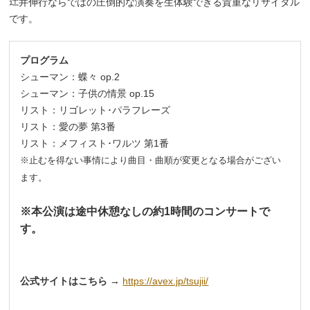
井伸行ならではの圧倒的な演奏を生体験できる貴重なリサイタル
です。
プログラム
シューマン：蝶々 op.2
シューマン：子供の情景 op.15
リスト：リゴレット･パラフレーズ
リスト：愛の夢 第3番
リスト：メフィスト･ワルツ 第1番
※止むを得ない事情により曲目・曲順が変更となる場合がござい
ます。
_
※本公演は途中休憩なしの約1時間のコンサートで
す。
_
_
公式サイトはこちら
→
https://avex.jp/tsujii/
_