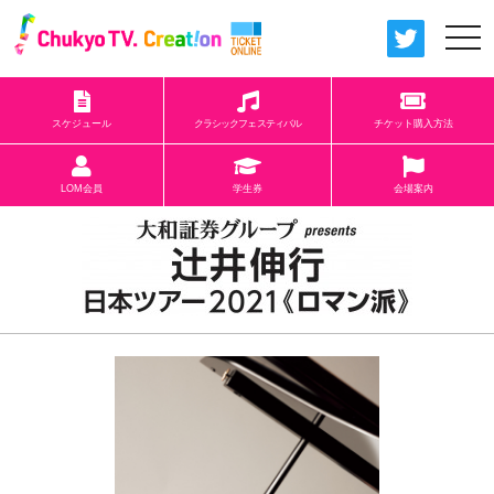
togg
navi
スケジュール
クラシックフェスティバル
チケット購入方法
LOM会員
学生券
会場案内