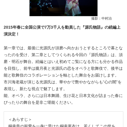
撮影：中村治
2015年春に全国公演で7万3千人を動員した『源氏物語』の続編上
演決定！
_
第一章では、最後に光源氏が須磨へ向かおうとするところで幕とな
ったのを受け、第二章としてつくられる今回の『源氏物語』は、須
磨・明石が舞台。続編とはいえ初めてご覧になる方にも分かる作品
を目指し、前半は朧月夜と光源氏の恋をオペラと歌舞伎で、後半は
能と歌舞伎のコラボレーションを軸とした舞台をお届けします。
市川海老蔵が演じる光源氏は、華やかで艶やかながらも“心の闇”を
表現し、新たな視点で魅了します。
能、オペラ、さらには日本舞踊、生け花と日本文化が詰まった春に
ぴったりの舞台を是非ご堪能ください。
＜あらすじ＞
桐壷帝の寵愛を一身に受けた桐壷更衣は、若くしてこの世を