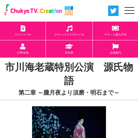
togg
navi
スケジュール
クラシックフェスティバル
チケット購入方法
LOM会員
学生券
会場案内
市川海老蔵特別公演 源氏物
語
第二章 ～朧月夜より須磨・明石まで～