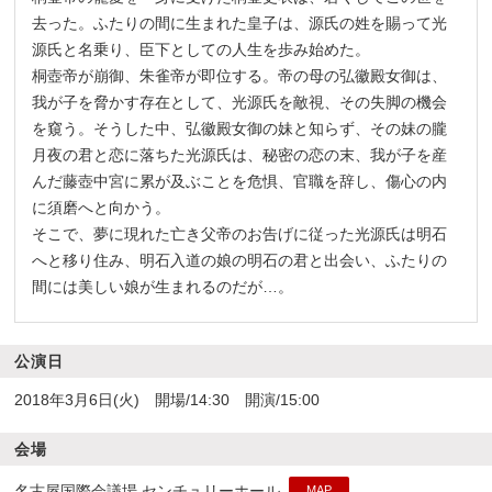
去った。ふたりの間に生まれた皇子は、源氏の姓を賜って光
源氏と名乗り、臣下としての人生を歩み始めた。
桐壺帝が崩御、朱雀帝が即位する。帝の母の弘徽殿女御は、
我が子を脅かす存在として、光源氏を敵視、その失脚の機会
を窺う。そうした中、弘徽殿女御の妹と知らず、その妹の朧
月夜の君と恋に落ちた光源氏は、秘密の恋の末、我が子を産
んだ藤壺中宮に累が及ぶことを危惧、官職を辞し、傷心の内
に須磨へと向かう。
そこで、夢に現れた亡き父帝のお告げに従った光源氏は明石
へと移り住み、明石入道の娘の明石の君と出会い、ふたりの
間には美しい娘が生まれるのだが…。
公演日
2018年3月6日(火) 開場/14:30 開演/15:00
会場
名古屋国際会議場 センチュリーホール
MAP