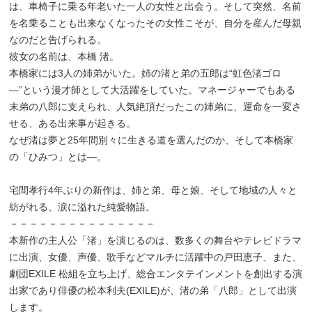
は、車椅子に乗る年老いた一人の女性と出会う。そして突然、名前
を名乗ることも出来なくなったその女性こそが、自分を産んだ母親
なのだと告げられる。
彼女の名前は、本橋 渚。
本橋家には3人の姉弟がいた。姉の渚と弟の五郎は“虹色渚ゴロ
―”という漫才師として大活躍をしていた。マネージャーでもある
末弟の八郎に支えられ、人気絶頂だったこの姉弟に、運命を一変さ
せる、ある出来事が起きる。
なぜ渚は夢と25年間別々に生きる道を選んだのか、そして本橋家
の「ひみつ」とは―。
－
宅間孝行4年ぶりの新作は、姉と弟、母と娘、そして地域の人々と
紡がれる、涙に溢れた純愛物語。
－－－－－－－－－－－－－－－
本新作の主人公「渚」を演じるのは、数多くの舞台やテレビドラマ
に出演、女優、声優、歌手などマルチに活躍中の戸田恵子、また、
劇団EXILE 松組を立ち上げ、総合エンタテインメントを創出する演
出家であり俳優の松本利夫(EXILE)が、渚の弟「八郎」として出演
します。