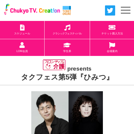
togg
navi
スケジュール
クラシックフェスティバル
チケット購入方法
LOM会員
学生券
会場案内
presents
タクフェス第5弾『ひみつ』