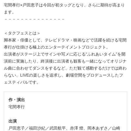
宅間孝行×戸田恵子は今回が初タッグとなり、さらに期待が高まり
ます。
－－－－－－－－－－－－－－－
－
＜タクフェスとは＞
脚本家・俳優として、テレビドラマ・映画などで活躍を続ける宅間
孝行が仕掛ける極上のエンターテイメントプロジェクト。
出演者がステージ上でサインや写メに応じる“ふれあいタイム”を開
演前に実施したり、終演後に出演者も観客も一緒になってオリジナ
ル曲に合わせてダンスをするなど、ただ観て感動するだけでは終わ
らない、LIVEの楽しさを追求し、劇場空間をプロデュースしたフ
ェスティバルです。
作・演出
宅間孝行
_
出演
戸田恵子／福田沙紀／武田航平、赤澤 燈、岡本あずさ／山崎