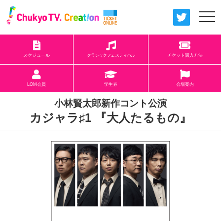
togg
navi
スケジュール
クラシックフェスティバル
チケット購入方法
LOM会員
学生券
会場案内
小林賢太郎新作コント公演
カジャラ♯1 『大人たるもの』