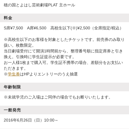
穂の国とよはし芸術劇場PLAT 主ホール
料金
S席¥7,500 A席¥6,500 高校生以下(※)¥2,500（全席指定/税込）
※高校生以下のお客様を対象としたチケットです。前売券のみ取り
扱い。枚数限定。
当日劇場受付にて開演1時間前から、整理番号順に指定席券と引き
換え。引換時に学生証提示が必要です。
お一人様1枚まで購入可。学生証不携帯の場合、差額分をお支払い
ただきます。
※
学生券
はHPよりエントリーのうえ抽選
年齢制限
※未就学児のご入場はご同伴の場合でもお断りいたします。
一般発売
2016年6月26日（日）10:00～