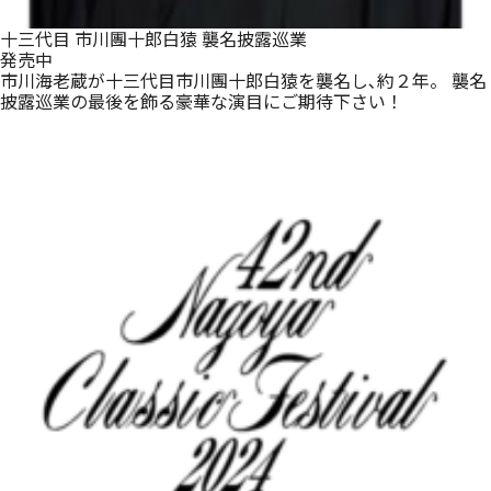
十三代目 市川團十郎白猿 襲名披露巡業
発売中
市川海老蔵が十三代目市川團十郎白猿を襲名し､約２年。 襲名
披露巡業の最後を飾る豪華な演目にご期待下さい！