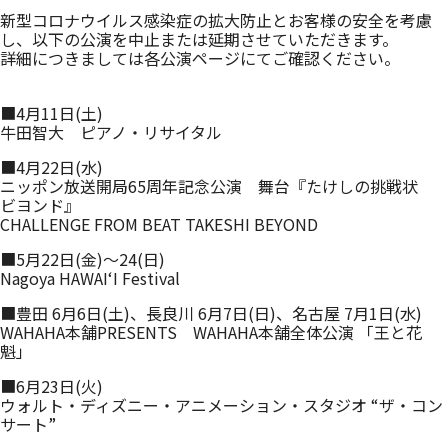
_
新型コロナウイルス感染症の拡大防止とお客様の安全を考慮
し、以下の公演を中止または延期させていただきます。
詳細につきましては各公演ページにてご確認ください。
■4月11日(土)
牛田智大 ピアノ・リサイタル
■4月22日(水)
ニッポン放送開局65周年記念公演 舞台『たけしの挑戦状
ビヨンド』
CHALLENGE FROM BEAT TAKESHI BEYOND
■5月22日(金)～24(日)
Nagoya HAWAIʻI Festival
■豊田 6月6日(土)、長良川 6月7日(日)、名古屋 7月1日(水)
WAHAHA本舗PRESENTS WAHAHA本舗全体公演 「王と花
魁」
■6月23日(火)
ウォルト・ディズニー・アニメーション・スタジオ “ザ・コン
サート”