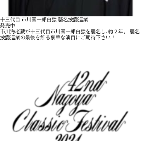
十三代目 市川團十郎白猿 襲名披露巡業
発売中
市川海老蔵が十三代目市川團十郎白猿を襲名し､約２年。 襲名
披露巡業の最後を飾る豪華な演目にご期待下さい！