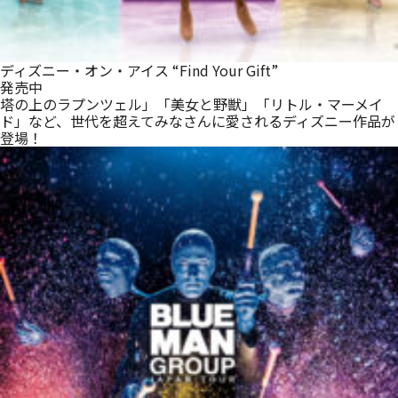
ディズニー・オン・アイス “Find Your Gift”
発売中
塔の上のラプンツェル」「美女と野獣」「リトル・マーメイ
ド」など、世代を超えてみなさんに愛されるディズニー作品が
登場！