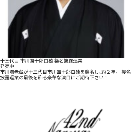
十三代目 市川團十郎白猿 襲名披露巡業
発売中
市川海老蔵が十三代目市川團十郎白猿を襲名し､約２年。 襲名
披露巡業の最後を飾る豪華な演目にご期待下さい！