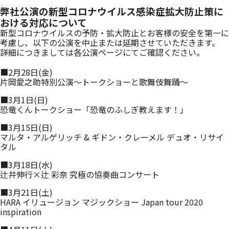
弊社公演の新型コロナウイルス感染症拡大防止策に
おける対応について
新型コロナウイルスの予防・拡大防止とお客様の安全を第一に
考慮し、以下の公演を中止または延期させていただきます。
詳細につきましては各公演ページにてご確認ください。
■2月28日(金)
片岡愛之助特別公演～トークショーと歌舞伎舞踊～
■3月1日(日)
恐竜くんトークショー「恐竜のふしぎ教えます！」
■3月15日(日)
マルタ・アルゲリッチ & ギドン・クレーメル デュオ・リサイ
タル
■3月18日(水)
辻井伸行×辻 彩奈 究極の協奏曲コンサート
■3月21日(土)
HARA イリュージョン マジックショー Japan tour 2020
inspiration