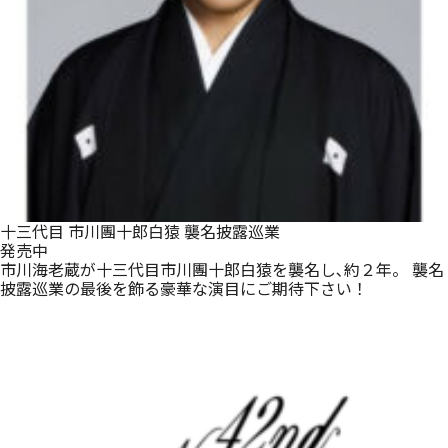
十三代目 市川團十郎白猿 襲名披露巡業
発売中
市川海老蔵が十三代目市川團十郎白猿を襲名し､約２年。 襲名
披露巡業の最後を飾る豪華な演目にご期待下さい！