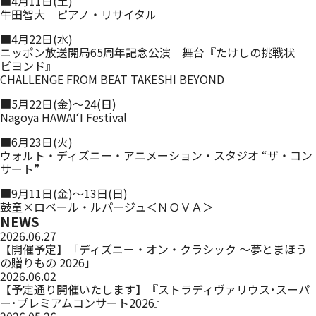
■4月11日(土)
牛田智大 ピアノ・リサイタル
■4月22日(水)
ニッポン放送開局65周年記念公演 舞台『たけしの挑戦状
ビヨンド』
CHALLENGE FROM BEAT TAKESHI BEYOND
■5月22日(金)～24(日)
Nagoya HAWAIʻI Festival
■6月23日(火)
ウォルト・ディズニー・アニメーション・スタジオ “ザ・コン
サート”
■9月11日(金)〜13日(日)
鼓童×ロベール・ルパージュ＜ＮＯＶＡ＞
NEWS
2026.06.27
【開催予定】「ディズニー・オン・クラシック ～夢とまほう
の贈りもの 2026」
2026.06.02
【予定通り開催いたします】『ストラディヴァリウス･スーパ
ー･プレミアムコンサート2026』