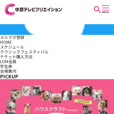
MENU
お知らせ
メルマガ登録
HOME
スケジュール
スケジュール
クラシックフェスティバル
チケット購入方法
LOM会員
学生券
イベントを探す
会場案内
PICKUP
団体・法人の方へ