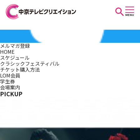
MENU
お知らせ
メルマガ登録
HOME
スケジュール
スケジュール
クラシックフェスティバル
チケット購入方法
LOM会員
学生券
イベントを探す
会場案内
PICKUP
団体・法人の方へ