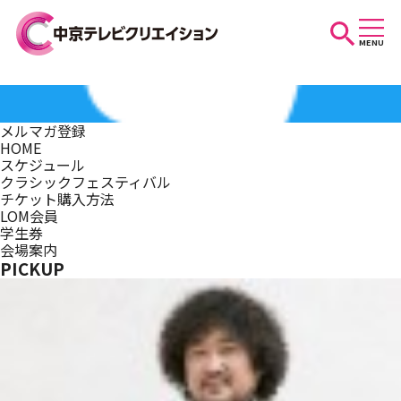
MENU
お知らせ
メルマガ登録
HOME
スケジュール
スケジュール
クラシックフェスティバル
チケット購入方法
LOM会員
学生券
イベントを探す
会場案内
PICKUP
団体・法人の方へ