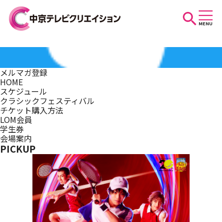
MENU
お知らせ
メルマガ登録
HOME
スケジュール
スケジュール
クラシックフェスティバル
チケット購入方法
LOM会員
学生券
イベントを探す
会場案内
PICKUP
団体・法人の方へ