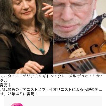
メルマガ登録
マルタ・アルゲリッチ & ギドン・クレーメル デュオ・リサイ
タル
発売中
現代最高のピアニストとヴァイオリニストによる伝説のデュ
オ、26年ぶりに実現！