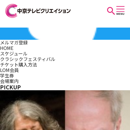
MENU
お知らせ
メルマガ登録
HOME
スケジュール
スケジュール
クラシックフェスティバル
チケット購入方法
LOM会員
学生券
イベントを探す
会場案内
PICKUP
団体・法人の方へ