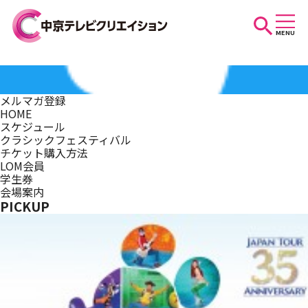
MENU
お知らせ
メルマガ登録
HOME
スケジュール
スケジュール
クラシックフェスティバル
チケット購入方法
LOM会員
学生券
イベントを探す
会場案内
PICKUP
団体・法人の方へ