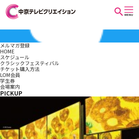
MENU
お知らせ
メルマガ登録
HOME
スケジュール
スケジュール
クラシックフェスティバル
チケット購入方法
LOM会員
学生券
イベントを探す
会場案内
PICKUP
団体・法人の方へ