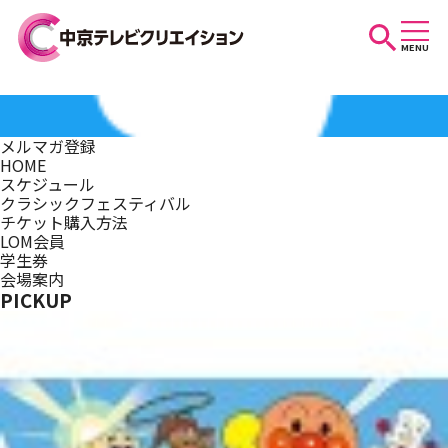
MENU
お知らせ
メルマガ登録
HOME
スケジュール
スケジュール
クラシックフェスティバル
チケット購入方法
LOM会員
学生券
イベントを探す
会場案内
PICKUP
団体・法人の方へ