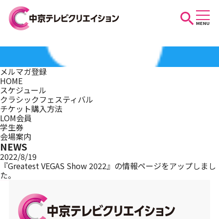
MENU
お知らせ
メルマガ登録
HOME
スケジュール
スケジュール
クラシックフェスティバル
チケット購入方法
LOM会員
学生券
イベントを探す
会場案内
NEWS
2022/8/19
『Greatest VEGAS Show 2022』の情報ページをアップしまし
た。
団体・法人の方へ