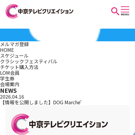
MENU
お知らせ
メルマガ登録
HOME
スケジュール
スケジュール
クラシックフェスティバル
チケット購入方法
LOM会員
学生券
イベントを探す
会場案内
NEWS
2026.04.16
【情報を公開しました】DOG Marchē
団体・法人の方へ