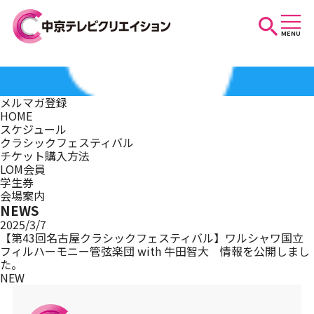
MENU
お知らせ
メルマガ登録
HOME
スケジュール
スケジュール
クラシックフェスティバル
チケット購入方法
LOM会員
学生券
イベントを探す
会場案内
NEWS
2025/3/7
【第43回名古屋クラシックフェスティバル】ワルシャワ国立
フィルハーモニー管弦楽団 with 牛田智大 情報を公開しまし
団体・法人の方へ
た。
NEW