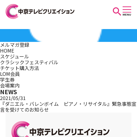
MENU
お知らせ
メルマガ登録
HOME
スケジュール
スケジュール
クラシックフェスティバル
チケット購入方法
LOM会員
学生券
イベントを探す
会場案内
NEWS
2021/05/31
『ダニエル・バレンボイム ピアノ・リサイタル』緊急事態宣
言を受けてのお知らせ
団体・法人の方へ