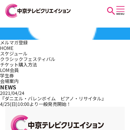
MENU
お知らせ
メルマガ登録
HOME
スケジュール
スケジュール
クラシックフェスティバル
チケット購入方法
LOM会員
学生券
イベントを探す
会場案内
NEWS
2021/04/24
『ダニエル・バレンボイム ピアノ・リサイタル』
4/25(日)10:00より一般発売開始！
団体・法人の方へ