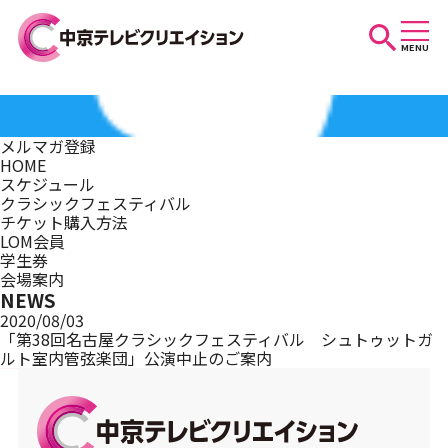
MENU
お知らせ
メルマガ登録
HOME
スケジュール
スケジュール
クラシックフェスティバル
チケット購入方法
LOM会員
学生券
イベントを探す
会場案内
NEWS
2020/08/03
「第38回名古屋クラシックフェスティバル シュトゥットガ
ルト室内管弦楽団」公演中止のご案内
団体・法人の方へ