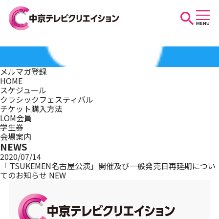
MENU
お知らせ
メルマガ登録
HOME
スケジュール
スケジュール
クラシックフェスティバル
チケット購入方法
LOM会員
学生券
イベントを探す
会場案内
NEWS
2020/07/14
「 TSUKEMEN名古屋公演」開催及び一般発売日再延期につい
てのお知らせ
NEW
団体・法人の方へ