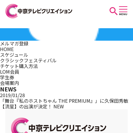
MENU
お知らせ
メルマガ登録
HOME
スケジュール
スケジュール
クラシックフェスティバル
チケット購入方法
LOM会員
学生券
イベントを探す
会場案内
NEWS
2019/01/28
「舞台『私のホストちゃん THE PREMIUM』」に久保田秀敏
【流星】の出演が決定！
NEW
団体・法人の方へ