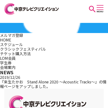
MENU
お知らせ
メルマガ登録
HOME
スケジュール
スケジュール
クラシックフェスティバル
チケット購入方法
LOM会員
学生券
イベントを探す
会場案内
NEWS
2019/12/26
『来生たかお Stand Alone 2020 ～Acoustic Tracks～』の情
報ページをアップしました。
団体・法人の方へ