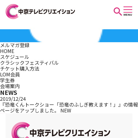
MENU
お知らせ
メルマガ登録
HOME
スケジュール
スケジュール
クラシックフェスティバル
チケット購入方法
LOM会員
学生券
イベントを探す
会場案内
NEWS
2019/12/24
『恐竜くんトークショー「恐竜のふしぎ教えます！」』の情報
ページをアップしました。
NEW
団体・法人の方へ