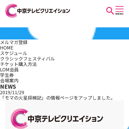
MENU
お知らせ
メルマガ登録
HOME
スケジュール
スケジュール
クラシックフェスティバル
チケット購入方法
LOM会員
学生券
イベントを探す
会場案内
NEWS
2019/11/29
「モマの火星探検記」の情報ページをアップしました。
団体・法人の方へ