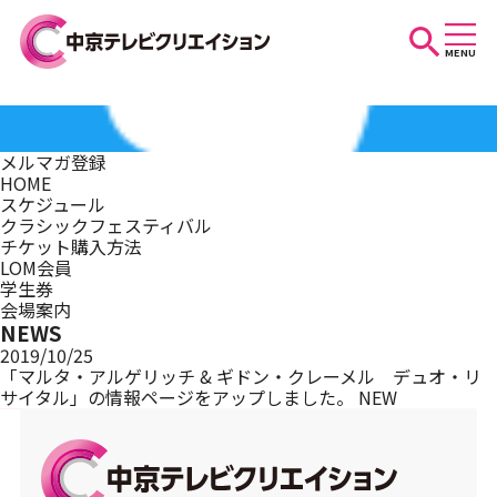
MENU
お知らせ
メルマガ登録
HOME
スケジュール
スケジュール
クラシックフェスティバル
チケット購入方法
LOM会員
学生券
イベントを探す
会場案内
NEWS
2019/10/25
「マルタ・アルゲリッチ & ギドン・クレーメル デュオ・リ
サイタル」の情報ページをアップしました。
NEW
団体・法人の方へ