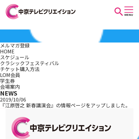
MENU
お知らせ
メルマガ登録
HOME
スケジュール
スケジュール
クラシックフェスティバル
チケット購入方法
LOM会員
学生券
イベントを探す
会場案内
NEWS
2019/10/06
『江原啓之 新春講演会』の情報ページをアップしました。
団体・法人の方へ