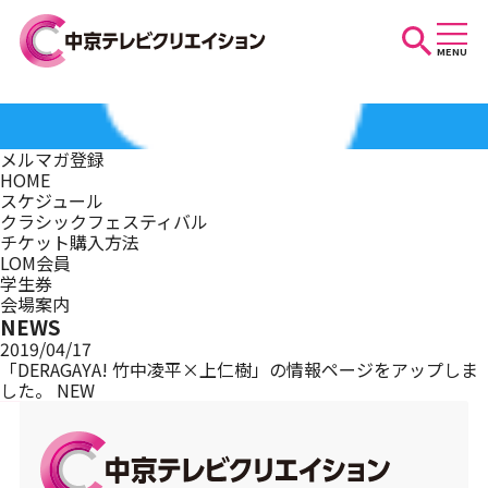
MENU
お知らせ
メルマガ登録
HOME
スケジュール
スケジュール
クラシックフェスティバル
チケット購入方法
LOM会員
学生券
イベントを探す
会場案内
NEWS
2019/04/17
「DERAGAYA! 竹中凌平×上仁樹」の情報ページをアップしま
した。
NEW
団体・法人の方へ