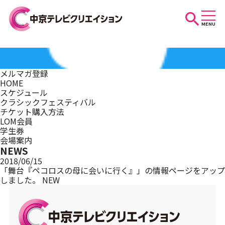
MENU
お知らせ
メルマガ登録
HOME
スケジュール
スケジュール
クラシックフェスティバル
チケット購入方法
LOM会員
学生券
イベントを探す
会場案内
NEWS
2018/06/15
「舞台『ペコロスの母に会いに行く』」の情報ページをアップ
しました。
NEW
団体・法人の方へ