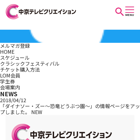
MENU
お知らせ
メルマガ登録
HOME
スケジュール
スケジュール
クラシックフェスティバル
チケット購入方法
LOM会員
学生券
イベントを探す
会場案内
NEWS
2018/04/12
「ダイナソー・ズー～恐竜どうぶつ園～」の情報ページをアッ
プしました。
NEW
団体・法人の方へ