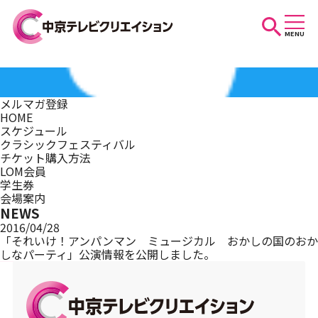
MENU
お知らせ
メルマガ登録
HOME
スケジュール
スケジュール
クラシックフェスティバル
チケット購入方法
LOM会員
学生券
イベントを探す
会場案内
NEWS
2016/04/28
「それいけ！アンパンマン ミュージカル おかしの国のおか
しなパーティ」公演情報を公開しました。
団体・法人の方へ