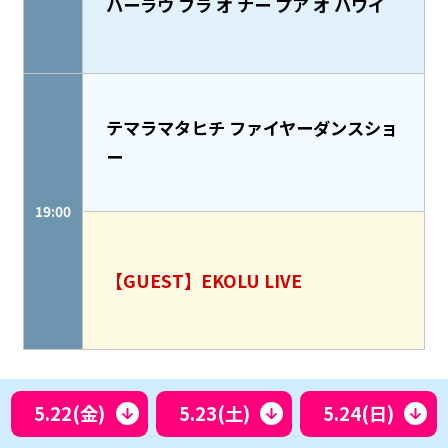
ハーラウ フラ オ ナー プア オ ハワイ
テマラマタヒチ ファイヤーダンスショ
ー
19:00
【GUEST】EKOLU LIVE
5.22(金)
5.23(土)
5.24(日)