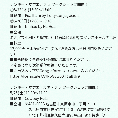
チンキー・マホエ／フラ ワークショップ開催！
①5/23( 木 )15:30～17:00
課題曲：Pua Iliahi by Tony Conjugacion
②5/26( 日 )12:00～13:30
課題曲：Ni‘ihau by Na Hoa
■会場：
名古屋市中村区名駅南1-3-14石原ビル6階 貸ダンスホール名古屋
■料金：
12,000円 日本語訳付き（CDが必要な方は当日お申込みくださ
い）
■集合時間：各時間15分前にお集まりください 。
※定員になり次第受付を終了いたします。
■お申込み：下記Googleform よりお申し込みください。
https://forms.gle/cVYPoGSwvQT6aBUr9
─────────────────────────────
チンキー・マホエ／カネ・フラ ワークショップ開催！
5/25( 土 )10:30～11:30
課題曲：Cowboy Hula
■会場：〒461-0005 名古屋市東区東桜１丁目２−８
名古屋市東区東桜1丁目2-8 WA東桜貸会議室1階
※地下鉄桜通線久屋大通駅3A出口より徒歩3分