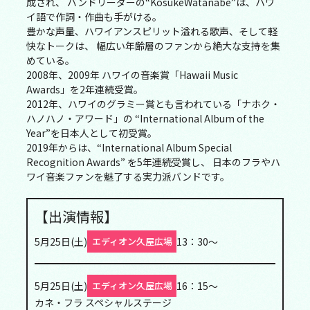
成され、 バンドリーダーの“KosukeWatanabe”は、ハワ
イ語で作詞・作曲も手がける。
豊かな声量、ハワイアンスピリット溢れる歌声、そして軽
快なトークは、 幅広い年齢層のファンから絶大な支持を集
めている。
2008年、2009年 ハワイの音楽賞「Hawaii Music
Awards」を2年連続受賞。
2012年、ハワイのグラミー賞とも言われている「ナホク・
ハノハノ・アワード」の “International Album of the
Year”を日本人として初受賞。
2019年からは、“International Album Special
Recognition Awards” を5年連続受賞し、 日本のフラやハ
ワイ音楽ファンを魅了する実力派バンドです。
【出演情報】
5月25日(土)
13：30〜
エディオン久屋広場
5月25日(土)
16：15〜
エディオン久屋広場
カネ・フラ スペシャルステージ