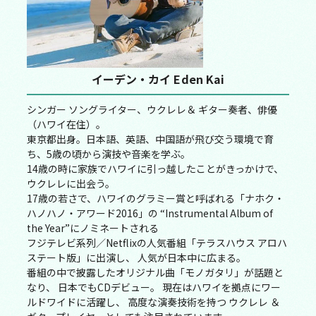
イーデン・カイ Eden Kai
シンガー ソングライター、ウクレレ＆ ギター奏者、俳優
（ハワイ在住）。
東京都出身。日本語、英語、中国語が飛び交う環境で育
ち、5歳の頃から演技や音楽を学ぶ。
14歳の時に家族でハワイに引っ越したことがきっかけで、
ウクレレに出会う。
17歳の若さで、ハワイのグラミー賞と呼ばれる「ナホク・
ハノハノ・アワード2016」の “Instrumental Album of
the Year”にノミネートされる
フジテレビ系列／Netflixの人気番組「テラスハウス アロハ
ステート版」に出演し、 人気が日本中に広まる。
番組の中で披露したオリジナル曲「モノガタリ」が話題と
なり、 日本でもCDデビュー。 現在はハワイを拠点にワー
ルドワイドに活躍し、 高度な演奏技術を持つ ウクレレ ＆