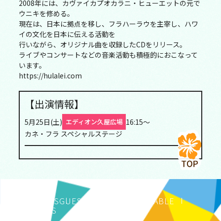
2008年には、カヴァイカプオカラニ・ヒューエットの元で
ウニキを修める。
現在は、日本に拠点を移し、フラハーラウを主宰し、ハワ
イの文化を日本に伝える活動を
行いながら、オリジナル曲を収録したCDをリリース。
ライブやコンサートなどの音楽活動も積極的におこなって
います。
https://hulalei.com
【出演情報】
5月25日(土)
16:15～
エディオン久屋広場
カネ・フラ スペシャルステージ
ABOUT
NEWS
GUESTS
FEATURE
TIME TABLE
MAP/ACCESS