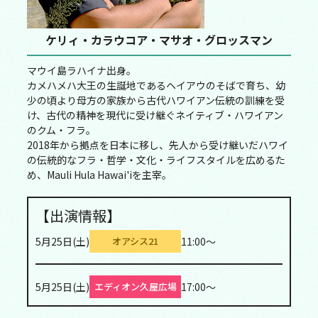
ケリィ・カラウコア・マサオ・グロッスマン
マウイ島ラハイナ出身。
カメハメハ大王の生誕地であるヘイアウのそばで育ち、幼
少の頃より母方の家族から古代ハワイアン伝統の訓練を受
け、古代の精神を現代に受け継ぐネイティブ・ハワイアン
のクム・フラ。
2018年から拠点を日本に移し、先人から受け継いだハワイ
の伝統的なフラ・哲学・文化・ライフスタイルを広めるた
め、Mauli Hula Hawai'iを主宰。
【出演情報】
5月25日(土)
11:00～
オアシス21
5月25日(土)
17:00～
エディオン久屋広場