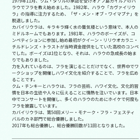
1979年11月、クム・ダリルの承認を受けオアフ島カイルアのハ
ラウでフラを教え始めました。1982年、ハラウ「カヴァイリウ
ラ」の指導に注力するため、「ザ・メン・オブ・ワイマプナ」を
脱退しました。
カバイリウラは、キラキラ輝く水の蜃気楼という意味で、本人の
ミドルネームでもあります。1981年、ハラウのボーイズが、コ
ンペティションに参加し始め最初がクイーン・リリウオカラニ・
チルドレンズ・トラストが当時資金提供をしていた高校のコンペ
でした。ボーイズは1位となり、それは、ハラウの急成長の始ま
りでもありました。
力を入れているのは、フラを演じることだけでなく、世界中でワ
ークショップを開催しハワイ文化を紹介することで、フラを広め
ることです。
クム・チンキーとハラウは、フラの芸術、ハワイ文化、文化的習
慣を日本の生徒や人々に伝えることに情熱を注いでいます。日本
中でコンサートを開催し、多くのハラウのためにホイケで何度も
フラを披露しています。
カバイリウラは、第50回メリー・モナーク・フラ・フェスティ
バルのカネ部門で総合優勝しました。
2017年も総合優勝し、総合優勝回数が11回となりました。
─────────────────────────────