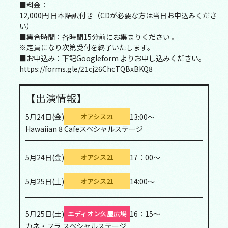
■料金：
12,000円 日本語訳付き（CDが必要な方は当日お申込みくださ
い）
■集合時間：各時間15分前にお集まりください 。
※定員になり次第受付を終了いたします。
■お申込み：下記Googleform よりお申し込みください。
https://forms.gle/21cj26ChcTQBxBKQ8
【出演情報】
5月24日(金)
13:00～
オアシス21
Hawaiian 8 Cafeスペシャルステージ
5月24日(金)
17：00～
オアシス21
5月25日(土)
14:00～
オアシス21
5月25日(土)
16：15～
エディオン久屋広場
カネ・フラ スペシャルステージ