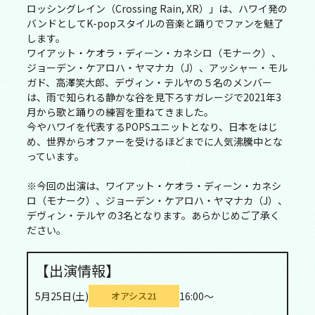
ロッシングレイン（Crossing Rain, XR）」は、ハワイ発の
バンドとしてK-popスタイルの音楽と踊りでファンを魅了
します。
ワイアット・ケオラ・ディーン・カネシロ（モナーク）、
ジョーデン・ケアロハ・ヤマナカ（J）、アッシャー・モル
ガド、高澤笑大郎、デヴィン・テルヤの５名のメンバー
は、雨で知られる静かな谷を見下ろすガレージで2021年3
月から歌と踊りの練習を重ねてきました。
今やハワイを代表するPOPSユニットとなり、日本をはじ
め、世界からオファーを受けるほどまでに人気沸騰中とな
っています。
※今回の出演は、ワイアット・ケオラ・ディーン・カネシ
ロ（モナーク）、ジョーデン・ケアロハ・ヤマナカ（J）、
デヴィン・テルヤ の3名となります。あらかじめご了承く
ださい。
【出演情報】
5月25日(土)
16:00～
オアシス21