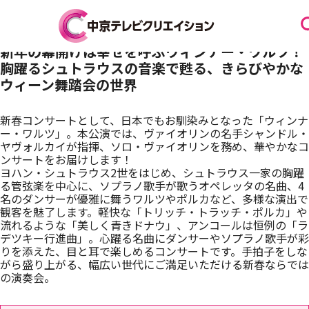
新年の幕開けは幸せを呼ぶウィンナー・ワルツ！
胸躍るシュトラウスの音楽で甦る、きらびやかな
お知らせ
ウィーン舞踏会の世界
新春コンサートとして、日本でもお馴染みとなった「ウィンナ
スケジュール
ー・ワルツ」。本公演では、ヴァイオリンの名手シャンドル・
ヤヴォルカイが指揮、ソロ・ヴァイオリンを務め、華やかなコ
ンサートをお届けします！
ヨハン・シュトラウス2世をはじめ、シュトラウス一家の胸躍
る管弦楽を中心に、ソプラノ歌手が歌うオペレッタの名曲、4
イベントを探す
名のダンサーが優雅に舞うワルツやポルカなど、多様な演出で
観客を魅了します。軽快な「トリッチ・トラッチ・ポルカ」や
流れるような「美しく青きドナウ」、アンコールは恒例の「ラ
デツキー行進曲」。心躍る名曲にダンサーやソプラノ歌手が彩
団体・法人の方へ
りを添えた、目と耳で楽しめるコンサートです。手拍子をしな
がら盛り上がる、幅広い世代にご満足いただける新春ならでは
の演奏会。