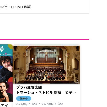
17:00／土・日・祝日 休業）
プラハ交響楽団
トマーシュ・ネトピル 指揮 金子三
勇士 ピアノ
発売中
【第44回名古屋クラシックフェステ
2027/01/14（木）〜 2027/01/14（木）
スティ