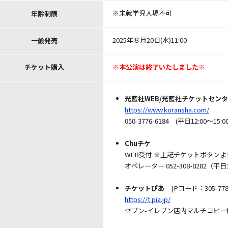
※未就学児入場不可
年齢制限
2025年８月20日(水)11:00
一般発売
※本公演は終了いたしました※
チケット購入
光藍社WEB/光藍社チケットセン
https://www.koransha.com/
050-3776-6184 (平日12:00～1
―
Chuチケ
WEB受付 ※上記チケットボタン
オペレーター 052-308-8282（平日1
―
チケットぴあ
[Pコード：305-778
https://t.pia.jp/
セブン-イレブン店内マルチコピー
―