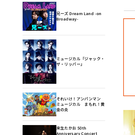
兄ーズ Dream Land -on
Broadway-
ミュージカル『ジャック・
ザ・リッパー』
それいけ！アンパンマン
ミュージカル まもれ！黄
金の炎
来生たかお 50th
Anniversary Concert