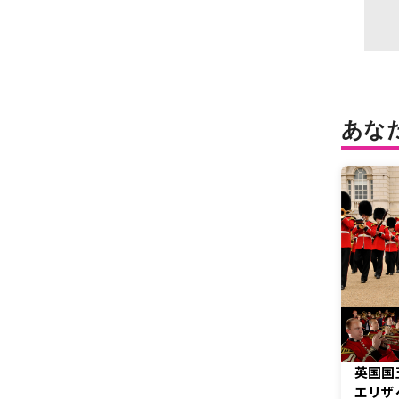
あな
英国国
エリザ