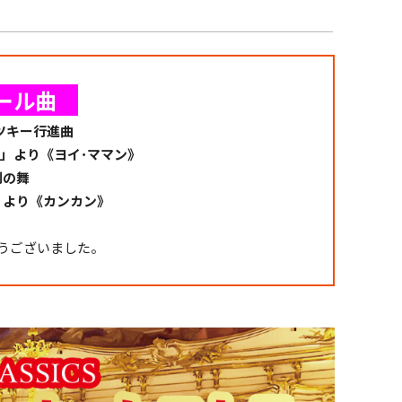
ール曲
＿
ツキー行進曲
」より《ヨイ･ママン》
剣の舞
」より《カンカン》
うございました。