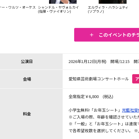
ナー・ワルツ・オーケス
シャンドル・ヤヴォルカイ
エルヴィラ・ハラシュティ
(指揮・ヴァイオリン)
(ソプラノ)
＋ このイベントのチ
2026年1月12日(月祝) 開場/12:15 開演
公演日
愛知県芸術劇場コンサートホール
会場
全席指定￥6,800 (税込)
–
小学生無料!「お年玉シート」
光藍社受
料金
※ご入場の際、年齢を確認させていた
※「一般」と「お年玉シート」は連席
で各希望枚数を選択してください。 ※