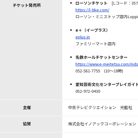
ローソンチケット
[Lコード：3573
チケット発売所
https://l-tike.com/
ローソン・ミニストップ店内Lopp
―
e＋（イープラス）
eplus.jp
ファミリーマート店内
―
名鉄ホールチケットセンター
https://www.e-meitetsu.com/mds/
052-561-7755 (10～18時)
―
愛知芸術文化センタープレイガイ
052-972-0430
中京テレビクリエイション 光藍社
主催
株式会社イノアックコーポレーション
協賛