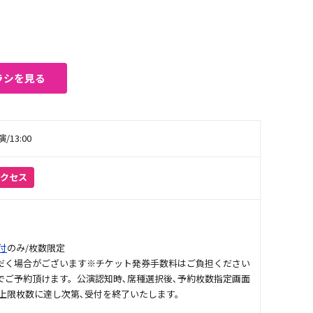
ラシを見る
/13:00
アクセス
付
のみ/枚数限定
だく場合がございます※チケット発券手数料はご負担ください
でご予約頂けます。公演認知時､席種選択後､予約枚数指定画面
上限枚数に達し次第､受付を終了いたします。