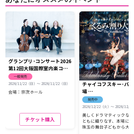
グランプリ･コンサート2026
第12回大阪国際室内楽コン
クール(弦楽四重奏部門)第1
一般発売
位
チャイコフスキー･バ
2026/11/22（日）〜 2026/11/22（日）
The Motus Quartet
場
会場：宗次ホール
モータス・クァルテット
｢くるみ割り人形｣
発売中
（弦楽四重奏）
2026/12/22（火）〜 2026/12/
美しくドラマティックな名
チケット購入
ともに織りなす、本場に息
珠玉の舞台子どもから大人
世界中で愛される聖夜…