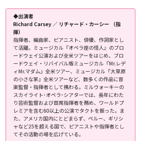
◆出演者
Richard Carsey ／ リチャード・カーシー （指
揮）
指揮者、編曲家、ピアニスト、俳優、作詞家とし
て活躍。ミュージカル『オペラ座の怪人』のブロ
ードウェイ公演および全米ツアーをはじめ、ブロ
ードウェイ・リバイバル版ミュージカル『Mr.レデ
ィMr.マダム』全米ツアー、ミュージカル『大草原
の小さな家』全米ツアーなど、数多くの作品に音
楽監督・指揮者として携わる。ミルウォーキーの
スカイライト･オペラ･シアターでは、長年にわた
り芸術監督および首席指揮者を務め、ワールドプ
レミアを含む60以上の公演でタクトを振った。ま
た、アメリカ国内にとどまらず、ペルー、ギリシ
ャなど25を超える国で、ピアニストや指揮者とし
てその活動の場を広げている。