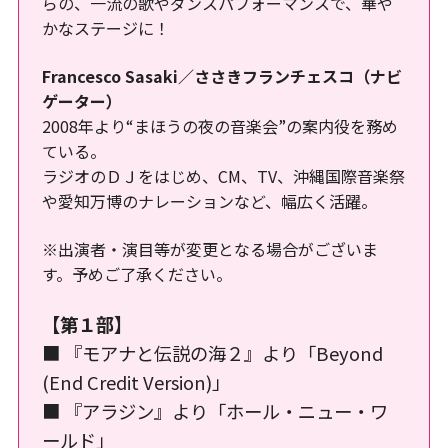
らの、一流の歌やダンスパフォーマンスで、華や
かなステージに！
Francesco Sasaki／ささきフランチェスコ（ナビ
ゲーター）
2008年より“まほうの夜の音楽会”の案内役を務め
ている。
ラジオのＤＪをはじめ、CM、TV、沖縄国際音楽祭
や愛知万博のナレーションなど、幅広く活躍。
※出演者・演目等が変更となる場合がございま
す。予めご了承ください。
【第１部】
■ 『モアナと伝説の海２』より「Beyond
(End Credit Version)」
■ 『アラジン』より「ホール・ニュー・ワ
ールド」