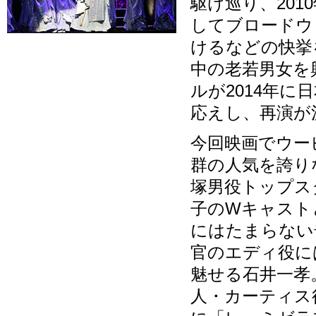
駆け巡り、201
してブロードウ
けるなどの快挙
中の老若男女を
ルが2014年に
応えし、再演が
今回映画でウー
群の人気を誇り
塚男役トップス
子のWキャスト
にはたまらない
官のエディ役に
魅せる石井一孝
人・カーティス