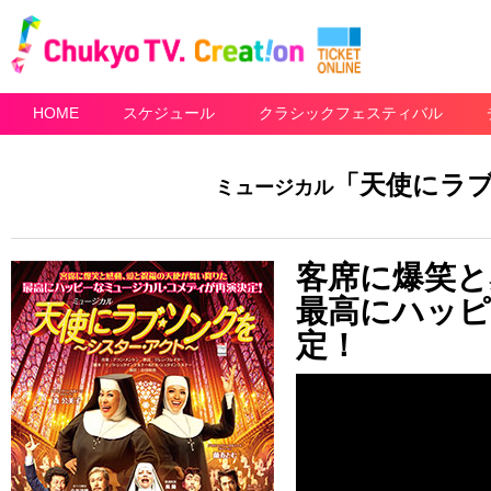
HOME
スケジュール
クラシックフェスティバル
「天使にラ
ミュージカル
客席に爆笑と
最高にハッピ
定！