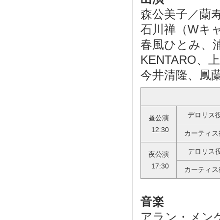
森公美子／蘭
石川禅（Wキ
春風ひとみ、
KENTARO、
今井清隆、鳳
デロリス
昼公演
12:30
カーティス
デロリス
夜公演
17:30
カーティス
音楽
アラン・メン