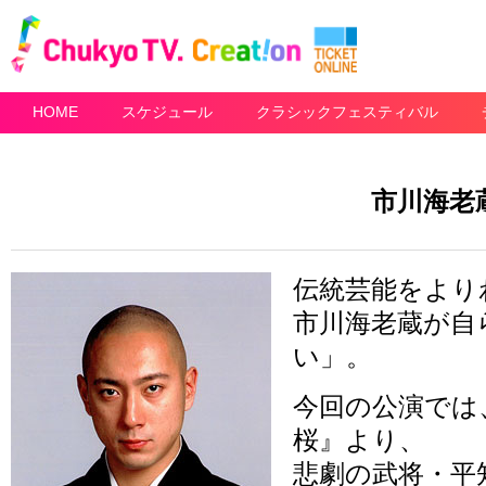
HOME
スケジュール
クラシックフェスティバル
市川海老
伝統芸能をより
市川海老蔵が自
い」。
今回の公演では
桜』より、
悲劇の武将・平