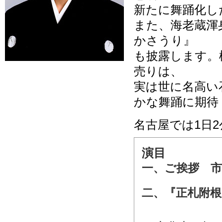
新たに舞踊化し
また、海老蔵渾
かさうり』
も披露します。
売りは、
実は世に名高い
かな舞踊に期待
名古屋では1日
演目
一、ご挨拶 市
二、『正札附根