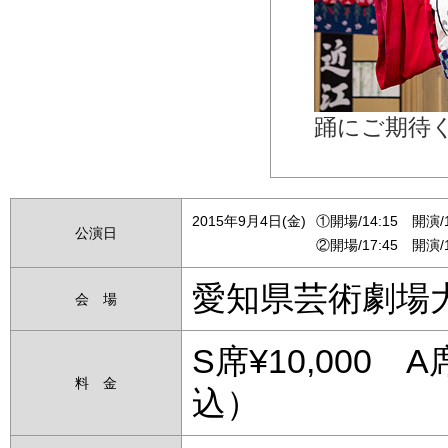
踊にご期待
2015年9月4日(金)
①開場/14:15 開演/1
公演日
②開場/17:45 開演/1
愛知県芸術劇場
会 場
S席¥10,000 A
料 金
込）