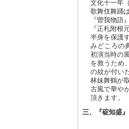
文化十一年
歌舞伎舞踊
『曽我物語
『正札附根
半身を保護
みどころの
初演当時の
を救うため
の紋が付い
林妹舞鶴が
古風で華や
頂きます。
三、『碇知盛』