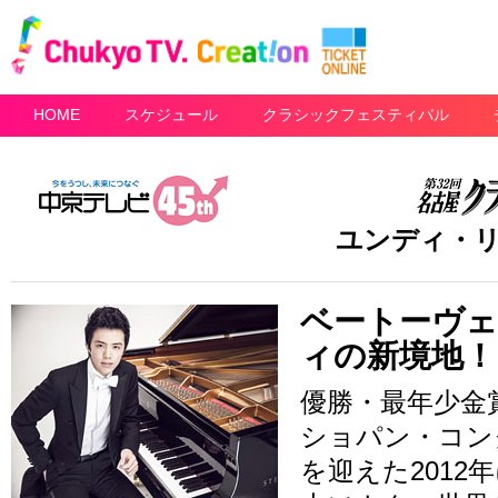
HOME
スケジュール
クラシックフェスティバル
ユンディ・
ベートーヴェ
ィの新境地！
優勝・最年少金
ショパン・コン
を迎えた201