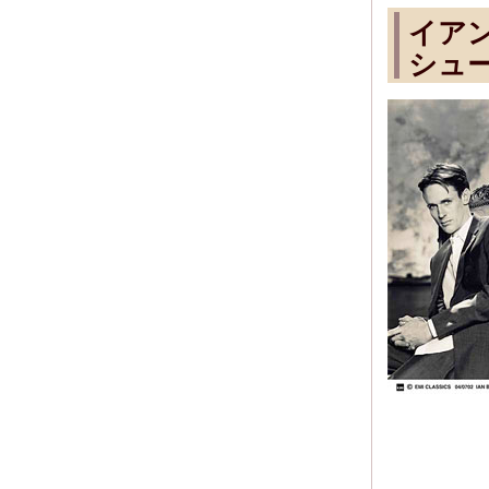
イア
シュ