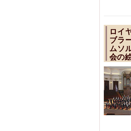
ロイ
ブラ
ムソ
会の